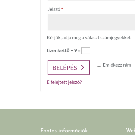
Kötelező
Jelszó
*
Kérjük, adja meg a választ számjegyekkel:
tizenkettő − 9 =
Emlékezz rám
BELÉPÉS
Elfelejtett jelszó?
Fontos információk
Web