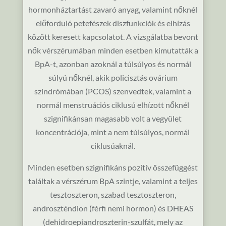
hormonháztartást zavaró anyag, valamint nőknél
előforduló petefészek diszfunkciók és elhízás
között keresett kapcsolatot. A vizsgálatba bevont
nők vérszérumában minden esetben kimutatták a
BpA-t, azonban azoknál a túlsúlyos és normál
súlyú nőknél, akik policisztás ovárium
szindrómában (PCOS) szenvedtek, valamint a
normál menstruációs ciklusú elhízott nőknél
szignifikánsan magasabb volt a vegyület
koncentrációja, mint a nem túlsúlyos, normál
ciklusúaknál.
Minden esetben szignifikáns pozitív összefüggést
találtak a vérszérum BpA szintje, valamint a teljes
tesztoszteron, szabad tesztoszteron,
androszténdion (férfi nemi hormon) és DHEAS
(dehidroepiandroszterin-szulfát, mely az