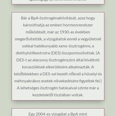
Bár a BpA ösztrogénaktivitását, azaz hogy
károsíthatja az emberi hormonrendszer
működését, már az 1930-as években
megerősítették, a vizsgálatok ennél a vegyületnél
sokkal hatékonyabb xeno-ösztrogénre, a
diethylstilbestrolra (DES) összpontosítottak. (A
DES-t az alacsony ösztrogénszint által kiváltott
koraszülések elkerülésére alkalmazták. A
későbbiekben a DES-sel kezelt nőknél a hüvelyi és
méhnyakrákos esetek növekedésére figyeltek fel.)
A lehetséges ösztrogén hatásaival szinte már a
kezdetektől tisztában voltak.
Egy 2004-es vizsgálat a BpA mint