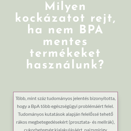
Milyen
kockázatot rejt,
ha nem BPA
mentes
termékeket
használunk?
Több, mint száz tudományos jelentés bizonyította,
hogy a BpA több egészségügyi problémáért felel.
Tudományos kutatások alapján felelőssé tehető
rákos megbetegedésekért (prosztata- és mellrák),
cukorbetegség kialakulásáért, pajzsmirigy