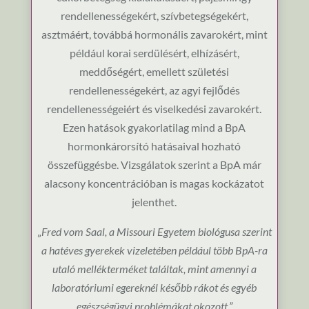
rendellenességekért, szívbetegségekért,
asztmáért, továbbá hormonális zavarokért, mint
például korai serdülésért, elhízásért,
meddőségért, emellett születési
rendellenességekért, az agyi fejlődés
rendellenességeiért és viselkedési zavarokért.
Ezen hatások gyakorlatilag mind a BpA
hormonkárorsító hatásaival hozható
összefüggésbe. Vizsgálatok szerint a BpA már
alacsony koncentrációban is magas kockázatot
jelenthet.
„
Fred vom Saal, a Missouri Egyetem biológusa szerint
a hatéves gyerekek vizeletében például több BpA-ra
utaló mellékterméket találtak, mint amennyi a
laboratóriumi egereknél később rákot és egyéb
egészségügyi problémákat okozott.”