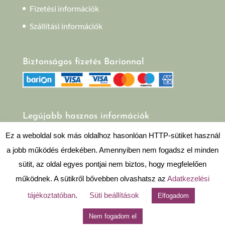
Fizetési információk
Szállítási információk
Biztonságos fizetés Barionnal
Legújabb hasznos információk
Mindennapi mérgeink
Ez a weboldal sok más oldalhoz hasonlóan HTTP-sütiket használ
a jobb működés érdekében. Amennyiben nem fogadsz el minden
sütit, az oldal egyes pontjai nem biztos, hogy megfelelően
működnek. A sütikről bővebben olvashatsz az
Adatkezelési
tájékoztatóban
.
Süti beállítások
Elfogadom
Nem fogadom el
Design és sitebuild:
Mira Webdesign Studio