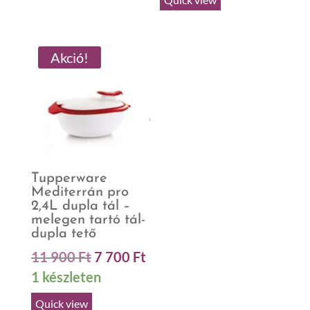
530 Ft.
23
900 Ft.
Akció!
Tupperware
Mediterrán pro
2,4L dupla tál –
melegen tartó tál-
dupla tető
Original
Current
11 900
Ft
7 700
Ft
price
price
1 készleten
was:
is:
Quick view
11
7